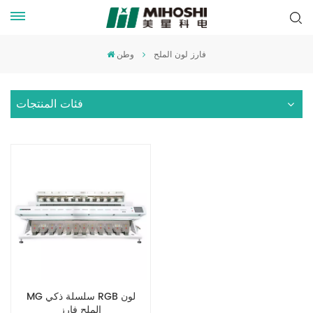
فارز لون الملح
وطن
فئات المنتجات
MG سلسلة ذكي RGB لون
الملح فارز