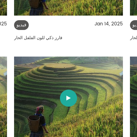
025
Jan 14, 2025
يو
فيديو
حار
فارز ذكي للون الفلفل الحار