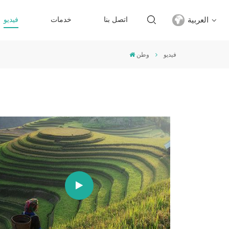
العربية
اتصل بنا
خدمات
فيديو
فيديو
وطن
English
français
русский
español
Türkçe
العربية
中文