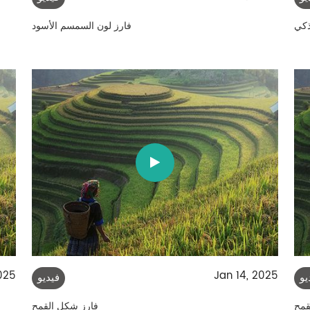
ذكي
فارز لون السمسم الأسود
025
Jan 14, 2025
يو
فيديو
قمح
فارز شكل القمح