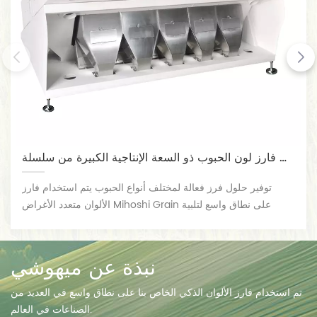
فارز لون الحبوب ذو السعة الإنتاجية الكبيرة من سلسلة MG
توفير حلول فرز فعالة لمختلف أنواع الحبوب يتم استخدام فارز
الألوان متعدد الأغراض Mihoshi Grain على نطاق واسع لتلبية
احتياجاتك المختلفة. إنها مناسبة لفرز وتصنيف مواد الحبوب المتنوعة
مثل الذرة والقمح وفول الصويا والفاصوليا الحمراء والفاصولياء
والعدس والفاصوليا البيضاء والفاصوليا اللبنية والفاصوليا العريضة
نبذة عن ميهوشي
والحمص والفول السوداني والكينوا والدخن والسمسم والشوفان
والشعير، الشعير والذرة الرفيعة وما إلى ذلك. الإزالة الفعالة
تم استخدام فارز الألوان الذكي الخاص بنا على نطاق واسع في العديد من
للشوائب مثل الجزيئات التي تغير لونها، والجزيئات المتعفنة، وكتل
الصناعات في العالم.