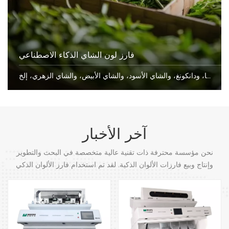
فارز لون الشاي الذكاء الاصطناعي
فارز لون الشايمناسبة لفرز أنواع مختلفة من الشاي، بما في ذلك الشاي الأخضر، وشاي بوير، وبحيرة ويست لونج جينغ، وبيلووتشون، وداهونغباو، وميتشا، وشيانغشا، ودانكونغ، والشاي الأسود، والشاي الأبيض، والشاي الزهري، إلخ.
آخر الأخبار
نحن مؤسسة محترفة ذات تقنية عالية متخصصة في البحث والتطوير
وإنتاج وبيع فارزات الألوان الذكية. لقد تم استخدام فارز الألوان الذكي
الخاص بنا على نطاق واسع في العديد من الصناعات في العالم.