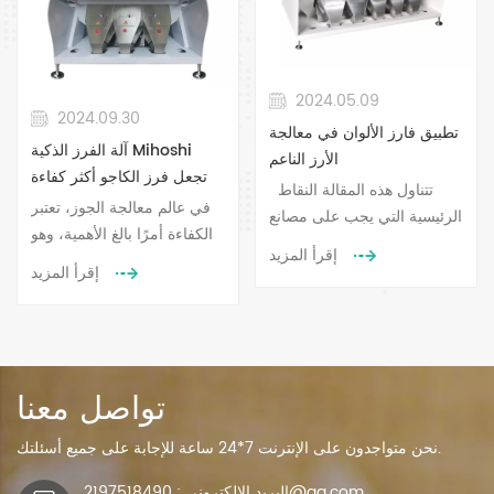
2024.05.09
2024.09.30
تطبيق فارز الألوان في معالجة
آلة الفرز الذكية Mihoshi
الأرز الناعم
تجعل فرز الكاجو أكثر كفاءة
تتناول هذه المقالة النقاط
في عالم معالجة الجوز، تعتبر
الرئيسية التي يجب على مصانع
الكفاءة أمرًا بالغ الأهمية، وهو
الأرز الانتباه إليها عند اختيار
إقرأ المزيد
أمر بالغ الأهمية بالنسبة
وتركيب وإدارة وتشغيل آلات
إقرأ المزيد
لميهوشي آلة الفرز الذكية
فرز الألوان في معالجة الأرز
يُحدث ثورة في فرز الكاجو. تم
الدقيقة، من أجل تعظيم
تصميم ماكينة فرز ألوان الكاجو
الفوائد الاقتصادية لآلات فرز
Mihoshi خصيصًا لمعالجة
الألوان. طلب فارز الألوان هو
الكاجو، وهي تستخدم تقنية
تواصل معنا
منتج عالي التقنية يدمج الضوء
بصرية متقدمة لضمان الفرز
والآلات والكهرباء والغاز. إنها
الدقيق بناءً على اللون والحجم.
نحن متواجدون على الإنترنت 7*24 ساعة للإجابة على جميع أسئلتك.
تعتمد تصميم...
يقلل هذا النهج المبتكر من ا...
البريد الإلكتروني : 2197518490@qq.com