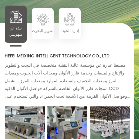
التربة، والأحجار الصغيرة، والزجاج، والمجففات، وما إلى ذلك. وتتميز
بخصائص نظام فرز مستقر عالي الدقة، وإنتاج عالي، وتوفير الطاقة،
وبسيط التشغيل والاستخدام المريح وعمر الخدمة الطويل.
نبذة عن
إدارة الجودة
تطوير البحوث
ميهوشي
HEFEI MEIXING INTELLIGENT TECHNOLOGY CO., LTD
مصنعنا عبارة عن مؤسسة عالية التقنية متخصصة في البحث والتطوير
والإنتاج والمبيعات وخدمة فارز الألوان ومعدات آلات الحبوب ومعدات
الفرز ومعدات التجفيف واستعادة الموارد ومعدات الفرز. تشمل
منتجات فارز الألوان الخاصة بالشركة فواصل الألوان الذكية CCD
وفواصل الألوان القريبة من الأشعة تحت الحمراء، والتي تستخدم على
نطاق واسع في الزراعة والصناعة والتعدين وما إلى ذلك، مثل فرز الأرز
وفرز الحبوب المتنوعة وفرز البلاستيك وفرز الملح وفرز الخام وما إلى
ذلك. .; تشمل معدات آلات الحبوب خط إنتاج معالجة الأرز، وخط إنتاج
معالجة القمح، وخط إنتاج معالجة الذرة وغيرها من معدات خط إنتاج
معالجة الحبوب؛ تشمل معدات فرز الفواكه والخضروات فرز العناب،