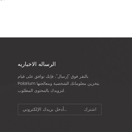
الرساله الاخباريه
بالنقر فوق "إرسال"، فإنك توافق على قيام
Polarium بتخزين معلوماتك الشخصية ومعالجتها
لتزويدك بالمحتوى المطلوب.