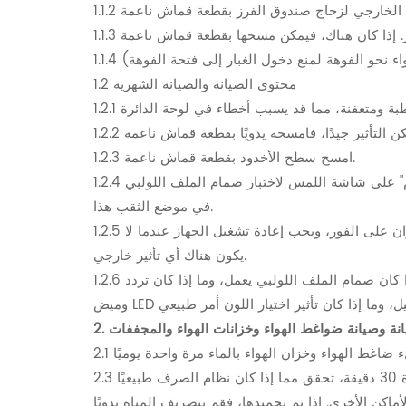
1.2 محتوى الصيانة والصيانة الشهرية
1.2.3 امسح سطح الأخدود بقطعة قماش ناعمة.
1.2.4 قم بتشغيل الطاقة وتحقق من حالة عمل كل صمام حقن. في حالة وجود أي تسرب أو عدم وجود نفخ، افتح واجهة "اختبار الصمام" على شاشة اللمس لاختبار صمام الملف اللولبي
في موضع الثقب هذا.
1.2.5 في حالة وجود ظروف خاصة مثل انقطاع التيار الكهربائي، فشل البرنامج، وما إلى ذلك، يجب قطع مصدر الطاقة لفارز الألوان على الفور، ويجب إعادة تشغيل الجهاز عندما لا
يكون هناك أي تأثير خارجي.
1.2.6 إجراء صيانة منتظمة على فارز الألوان مرة واحدة في الشهر، بما في ذلك التحقق مما إذا كان سطوع المصباح طبيعيًا، وما إذا كان صمام الملف اللولبي يعمل، وما إذا كان تردد
صيانة وصيانة ضواغط الهواء وخزانات الهواء والمجففات