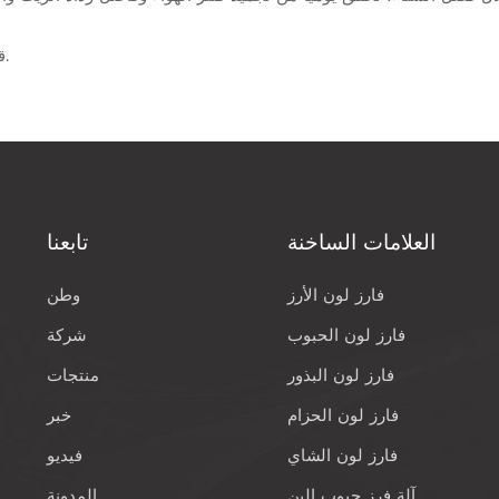
2.6 قم بإزالة الصرف التلقائي بانتظام كل شهر للتنظيف.
العلامات الساخنة
تابعنا
فارز لون الأرز
وطن
فارز لون الحبوب
شركة
فارز لون البذور
منتجات
فارز لون الحزام
خبر
فارز لون الشاي
فيديو
آلة فرز حبوب البن
المدونة