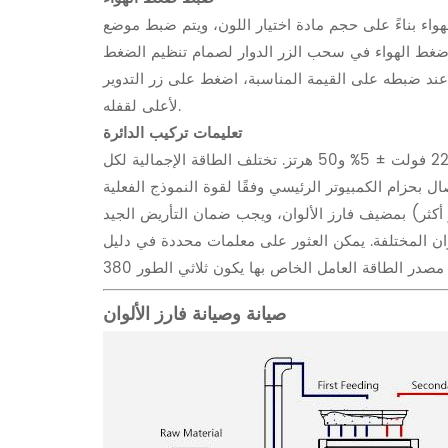
0.2-0.4 ميجا باسكال. يتم تحديد إعداد ضغط الهواء بناءً على حجم مادة اختيار اللون، ويتم ضبط موضع
. تتمثل طريقة ضبط ضغط الهواء في سحب الزر الدوار لصمام تنظيم الضغط
 عند ضبطه على القيمة المناسبة، اضغط على زر التدوير
لأعلى لقفله.
تعليمات تركيب الدائرة
إن مصدر الطاقة للإطار الرئيسي لفرز الألوان الخاص بالشركة المصنعة في الصين هو مصدر طاقة تيار متردد أحادي الطور 220 فولت ± 5% و50 هرتز. تختلف الطاقة الإجمالية لكل
لوان المختلفة. يمكن العثور على معلمات محددة في دليل
صيانة وصيانة فارز الألوان