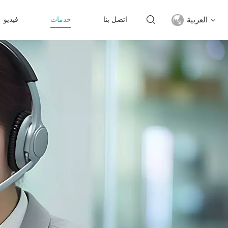
العربية
اتصل بنا
خدمات
فيديو
English
français
русский
español
Türkçe
العربية
中文