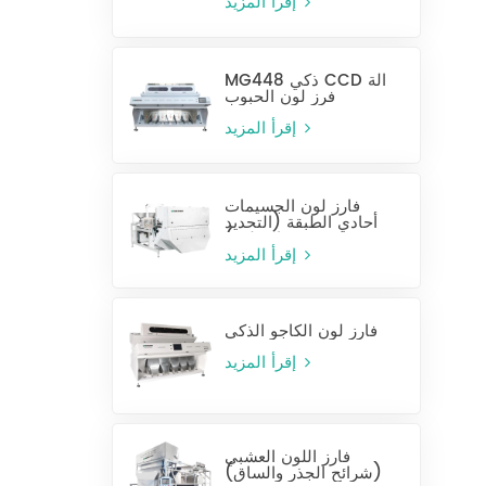
إقرأ المزيد
MG448 ذكي CCD آلة
فرز لون الحبوب
إقرأ المزيد
فارز لون الجسيمات
أحادي الطبقة (التحديد
الرطب)
إقرأ المزيد
فارز لون الكاجو الذكي
إقرأ المزيد
فارز اللون العشبي
(شرائح الجذر والساق)