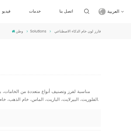
العربية
اتصل بنا
خدمات
فيديو
فارز لون خام الذكاء الاصطناعي
Solutions
وطن
English
français
русский
español
Türkçe
مناسبة لفرز وتصنيف أنواع متعددة من الخامات، بما 
الفلوريت، البيرلايت، الباريت، الماس، خام الذهب، خام التنغستن، خام النحاس، خام المنغنيز، خام الهيماتيت، خام المغنسيت. ، إلخ.
العربية
中文