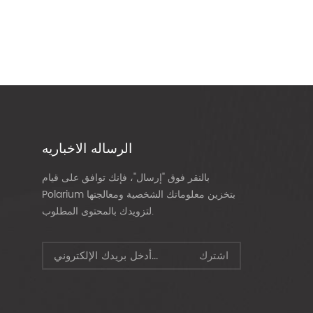
الرساله الاخباريه
بالنقر فوق "إرسال"، فإنك توافق على قيام
Polarium بتخزين معلوماتك الشخصية ومعالجتها
لتزويدك بالمحتوى المطلوب.