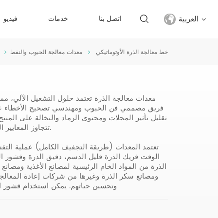
العربية
اتصل بنا
خدمات
فيديو
خط معالجة الذرة الأوتوماتيكي
معدات معالجة الحبوب والنفط
English
français
معدات معالجة الذرة تعتمد حلول التشغيل الآلي، مما
русский
فريق مصممي فن الحبوب ومهندسي تصحيح الأخطاء عقلان
تقليل تأثير المجلات ومحتوى الرماد والنخالة على المنتج
español
تتجاوز المعايير المحددة، مما يزيد من القدرة التنافسية للمنتجات في السوق.
تعتمد المعدات (طريقة التجفيف الكامل) عملية التقش
Türkçe
الوقت فريك الذرة قليل الدسم، دقيق الذرة وقشور ال
الذرة من المواد الخام الرئيسية لمصانع الأغذية ومصان
العربية
ومصانع سكر الذرة وغيرها من شركات إعادة المعالجة
وتحسين حياتهم. يمكن استخدام قشور ال
中文