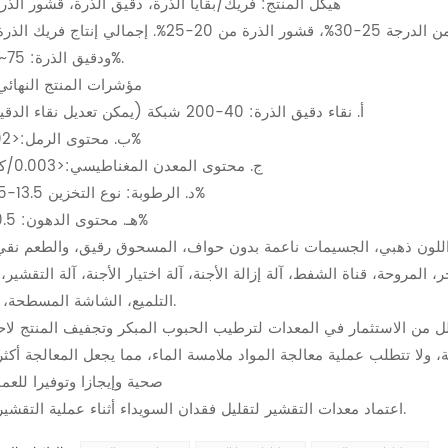
1. هيكل المنتج: فريك/بقايا الذرة، دقيق الذرة، قشور الذر
ودقيق الذرة: 75~80%.
3. مؤشرات المنتج النهائي
أ. نقاء دقيق الذرة: 40-200 شبكة (يمكن تعديل نقاء الدقيق)
ب. محتوى الرمل:<0.02%
ج. محتوى المعدن المغناطيسي:<0.003/كجم
د. الرطوبة: نوع التخزين 13.5-14.5%
هـ. محتوى الدهون: 0.5-1%
، المروحة، قناة الشفط، آلة إزالة الأجنة، آلة اختيار الأجنة، آلة التقشير، 
التلميع، الشاشة المسطحة، إلخ.
قلل من الاستثمار في المعدات لترطيب الحبوب المبكر وتجفيف المنتج لاحق
صحية وإيجازا وتوفيرا للعما
3. اعتماد معدات التقشير لتقليل فقدان السويداء أثناء عملية التقشير.