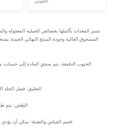
الغلوتين
تتميز المعدات بأكملها بخصائص العملية المعقولة وال
المسحوق العالية وجودة المنتج النهائي الجيدة. يس
1) الحبوب الدقيقة: يتم سحق المادة إلى حبيبات،
4) التعليق: فصل الجلد
1) الطحن: يتم
5. قسم القياس والتعبئة: يمكن أن يؤدي التخزين إلى تقليل العمالة، ويمكن إجراء القياس والتعبئة يدويًا أو إلكترونيًا.