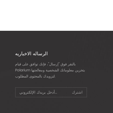
الرساله الاخباريه
بالنقر فوق "إرسال"، فإنك توافق على قيام
Polarium بتخزين معلوماتك الشخصية ومعالجتها
لتزويدك بالمحتوى المطلوب.