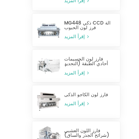
إقرأ المزيد
MG448 ذكي CCD آلة
فرز لون الحبوب
إقرأ المزيد
فارز لون الجسيمات
أحادي الطبقة (التحديد
الرطب)
إقرأ المزيد
فارز لون الكاجو الذكي
إقرأ المزيد
فارز اللون العشبي
(شرائح الجذر والساق)