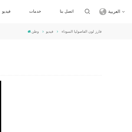
العربية
اتصل بنا
خدمات
فيديو
فارز لون الفاصوليا السوداء
فيديو
وطن
English
français
русский
español
Türkçe
العربية
中文