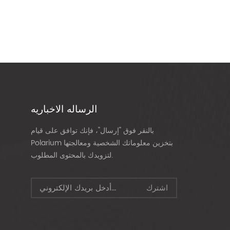
الرساله الاخباريه
بالنقر فوق "إرسال"، فإنك توافق على قيام
Polarium بتخزين معلوماتك الشخصية ومعالجتها
لتزويدك بالمحتوى المطلوب.