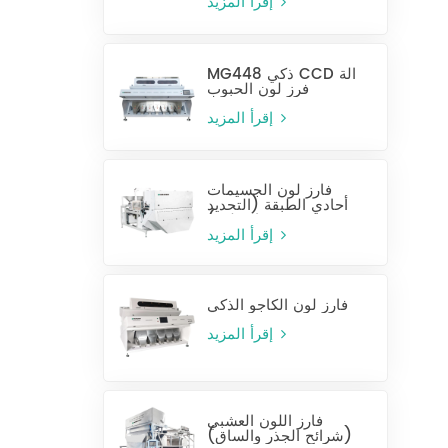
إقرأ المزيد
MG448 ذكي CCD آلة
فرز لون الحبوب
إقرأ المزيد
فارز لون الجسيمات
أحادي الطبقة (التحديد
الرطب)
إقرأ المزيد
فارز لون الكاجو الذكي
إقرأ المزيد
فارز اللون العشبي
(شرائح الجذر والساق)