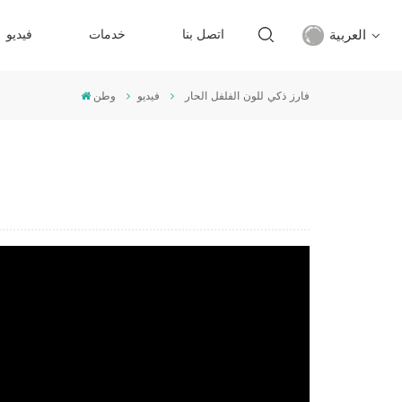
العربية
اتصل بنا
خدمات
فيديو
فارز ذكي للون الفلفل الحار
فيديو
وطن
English
français
русский
español
Türkçe
العربية
中文