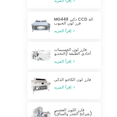
إقرأ المزيد
MG448 ذكي CCD آلة
فرز لون الحبوب
إقرأ المزيد
فارز لون الجسيمات
أحادي الطبقة (التحديد
الرطب)
إقرأ المزيد
فارز لون الكاجو الذكي
إقرأ المزيد
فارز اللون العشبي
(شرائح الجذر والساق)