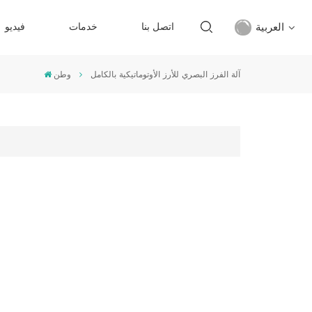
العربية
اتصل بنا
خدمات
فيديو
آلة الفرز البصري للأرز الأوتوماتيكية بالكامل
وطن
English
français
русский
español
Türkçe
العربية
中文