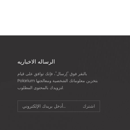
الرساله الاخباريه
بالنقر فوق "إرسال"، فإنك توافق على قيام
Polarium بتخزين معلوماتك الشخصية ومعالجتها
لتزويدك بالمحتوى المطلوب.