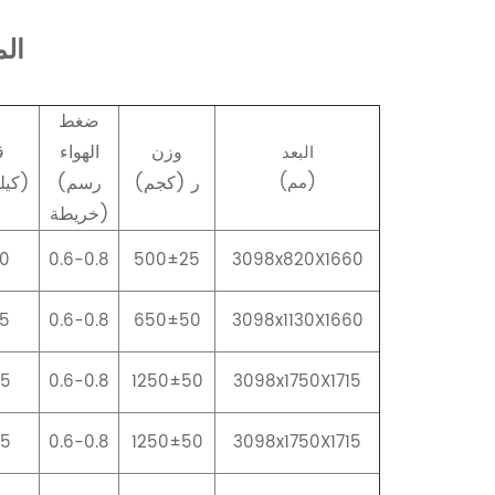
الم
ضغط
وزن
الهواء
ق
البعد
(مم)
ر (كجم)
(رسم
(كيلوواط)
خريطة)
.0
0.6-0.8
500±25
3098x820X1660
.5
0.6-0.8
650±50
3098x1130X1660
.5
0.6-0.8
1250±50
3098x1750X1715
.5
0.6-0.8
1250±50
3098x1750X1715