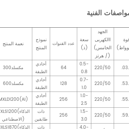
واصفات الفنية
الجهد
وة
االكهربى
سعة
نموذج
عدد القنوات
نعمة المنتج
(الخامس
(ذ)
المنتج
/ هرتز)
0.5-
أحادي
.03
220/50
64
مكسلد300
0.8
الطبقة
0.7-
أحادي
.53
220/50
128
مكسلد600
1.0
الطبقة
1.0-
أحادي
MXLD1200(AI)
256
220/50
.55
2.5
الطبقة
1.5-
ذات
MXLS1200(الذك
256
220/50
.59
3.0
طابقين
الاصطناعي)
4.0-
ذات
MXLS1870(الذك