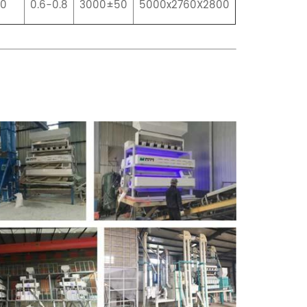
.0
0.6-0.8
3000±50
5000x2760X2800