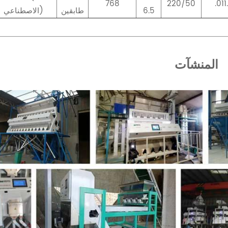
768
220/50
.011
6.5
طابقين
الاصطناعي)
المنشآت