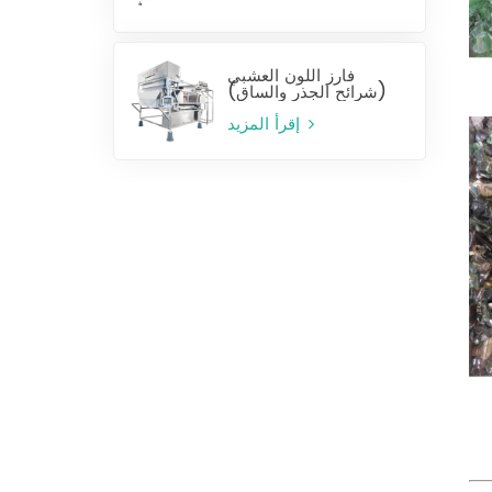
فارز اللون العشبي
(شرائح الجذر والساق)
إقرأ المزيد