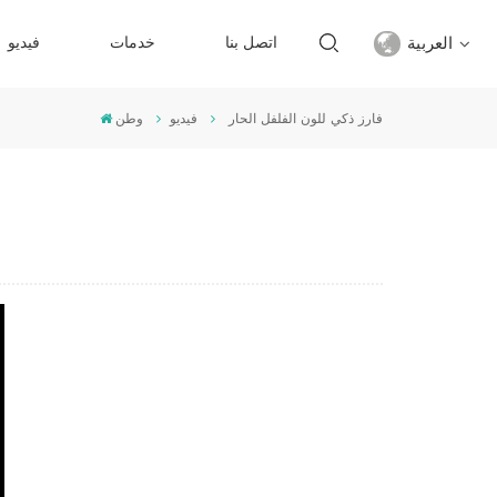
العربية
اتصل بنا
خدمات
فيديو
فارز ذكي للون الفلفل الحار
فيديو
وطن
English
français
русский
español
Türkçe
العربية
中文