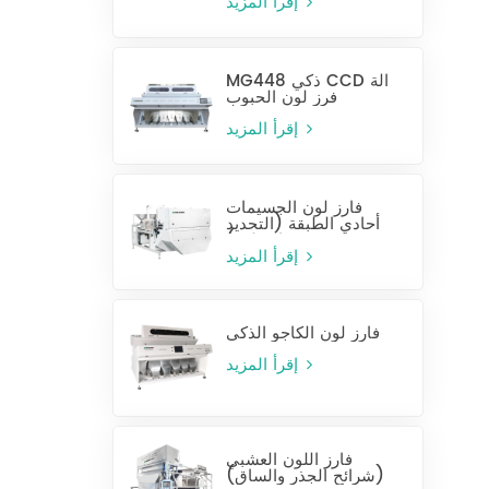
إقرأ المزيد
MG448 ذكي CCD آلة
فرز لون الحبوب
إقرأ المزيد
فارز لون الجسيمات
أحادي الطبقة (التحديد
الرطب)
إقرأ المزيد
فارز لون الكاجو الذكي
إقرأ المزيد
فارز اللون العشبي
(شرائح الجذر والساق)