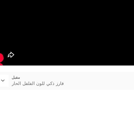
مقبل
فارز ذكي للون الفلفل الحار