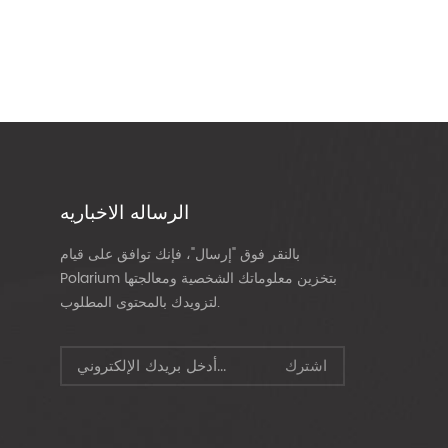
الرساله الاخباريه
بالنقر فوق "إرسال"، فإنك توافق على قيام
Polarium بتخزين معلوماتك الشخصية ومعالجتها
لتزويدك بالمحتوى المطلوب.