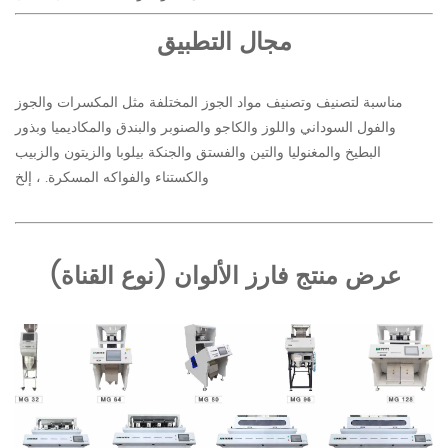
مجال التطبيق
مناسبة لتصنيف وتصنيف مواد الجوز المختلفة مثل المكسرات والجوز
والفول السوداني واللوز والكاجو والصنوبر والبندق والمكاديميا وبذور
البطيخ والمغنوليا والتين والفستق والجنكة بيلوبا والزيتون والزبيب
والكستناء والفواكه المسكرة. ، إلخ
عرض منتج فارز الألوان (نوع القناة)