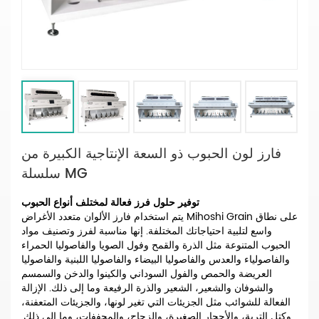
فارز لون الحبوب ذو السعة الإنتاجية الكبيرة من
سلسلة MG
توفير حلول فرز فعالة لمختلف أنواع الحبوب
يتم استخدام فارز الألوان متعدد الأغراض Mihoshi Grain على نطاق
واسع لتلبية احتياجاتك المختلفة. إنها مناسبة لفرز وتصنيف مواد
الحبوب المتنوعة مثل الذرة والقمح وفول الصويا والفاصوليا الحمراء
والفاصولياء والعدس والفاصوليا البيضاء والفاصوليا اللبنية والفاصوليا
العريضة والحمص والفول السوداني والكينوا والدخن والسمسم
والشوفان والشعير، الشعير والذرة الرفيعة وما إلى ذلك. الإزالة
الفعالة للشوائب مثل الجزيئات التي تغير لونها، والجزيئات المتعفنة،
وكتل التربة، والأحجار الصغيرة، والزجاج، والمجففات، وما إلى ذلك.