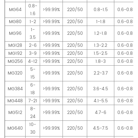
0.8-
MG64
>99.99%
220/50
0.8-1.5
0.6-0.8
1.6
MG80
1-2
>99.99%
220/50
1-1.8
0.6-0.8
1-
MG96
>99.99%
220/50
1.2-1.8
0.6-0.8
3.5
MG128
2-6
>99.99%
220/50
1.3-2.2
0.6-0.8
MG192
3-9
>99.99%
220/50
1.5-2.5
0.6-0.8
MG256
4-12
>99.99%
220/50
1.8-3
0.6-0.8
5-
MG320
>99.99%
220/50
2.2-3.7
0.6-0.8
15
6-
MG384
>99.99%
220/50
3.6-4.5
0.6-0.8
18
MG448
7-21
>99.99%
220/50
4.1-5.5
0.6-0.8
8-
MG512
>99.99%
220/50
4.7-6
0.6-0.8
24
10-
MG640
>99.99%
220/50
4.5-7.5
0.6-0.8
30