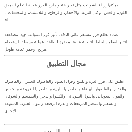
ونماذج الفرز بتقنية التعلم العميق AI، يمكنها إزالة الشوائب مثل تغير
اللون، والعفن، وكتل التربة، والأحجار، والزجاج، والبلاستيك، والمجففات. ،
إلخ.
اعتماد نظام فرز مستقر عالي الدقة، تأثير فرز الشوائب جيد. مضاعفة
إنتاج القطع والخلط. إنتاجية عالية، موفرة للطاقة، عملية بسيطة، استخدام
مريح، وعمر خدمة طويل.
مجال التطبيق
تطبق على فرز الذرة والقمح وفول الصويا والفاصوليا الحمراء والفاصوليا
والعدس والفاصوليا البيضاء والفاصوليا اللبنية والفاصوليا العريضة والحمص
والفول السوداني والفول السوداني والكينوا والدخن والسمسم والشوفان
والشعير والشعير المرتفعات والذرة الرفيعة و مواد الحبوب المتنوعة
الأخرى.