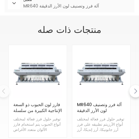
MR640 آلة فرز وتصنيف لون الأرز الدقيقة
منتجات ذات صله
MR640 آلة فرز وتصنيف
فارز لون الحبوب ذو السعة
لون الأرز الدقيقة
الإنتاجية الكبيرة من سلسلة
MG
توفير حلول فرز فعالة لمختلف
توفير حلول فرز فعالة لمختلف
أنواع الأرزيتم تطبيقه على فرز
أنواع الحبوب يتم استخدام فارز
أرز جابونيكا، أرز إنديكا، أرز
الألوان متعدد الأغراض
دبق، أرز دبق على البخار، أرز
Mihoshi Grain على نطاق