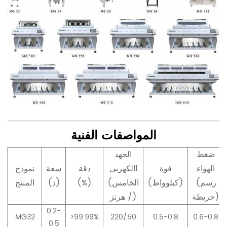
المواصفات الفنية
ضغط
الجهد
الهواء
قوة
االكهربى
دقة
سعة
نموذج
(رسم
(كيلوواط)
(الخامس
(%)
(ذ)
المنتج
خريطة)
/ هرتز)
0.2-
MG32
>99.99%
220/50
0.5-0.8
0.6-0.8
0.5