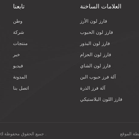
العلامات الساخنة
تابعنا
فارز لون الأرز
وطن
فارز لون الحبوب
شركة
فارز لون البذور
منتجات
فارز لون الحزام
خبر
فارز لون الشاي
فيديو
آلة فرز حبوب البن
المدونة
آلة فرز الذرة
اتصل بنا
فارز اللون البلاستيكي
طة الموقع
© 2026 Hefei Meixing Intelligent Technology Co., Ltd جميع الحقوق محفوظة .