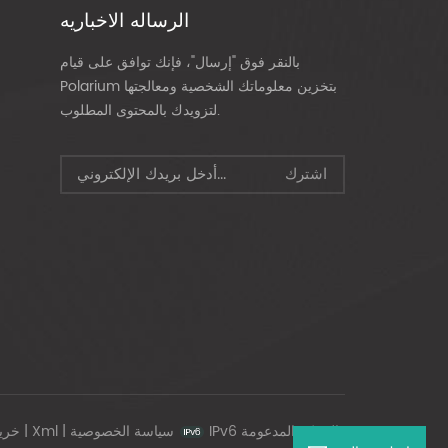
الرساله الاخباريه
بالنقر فوق "إرسال"، فإنك توافق على قيام
Polarium بتخزين معلوماتك الشخصية ومعالجتها
لتزويدك بالمحتوى المطلوب.
IPv6 الشبكة المدعومة
سياسة الخصوصية
|
Xml
|
خري