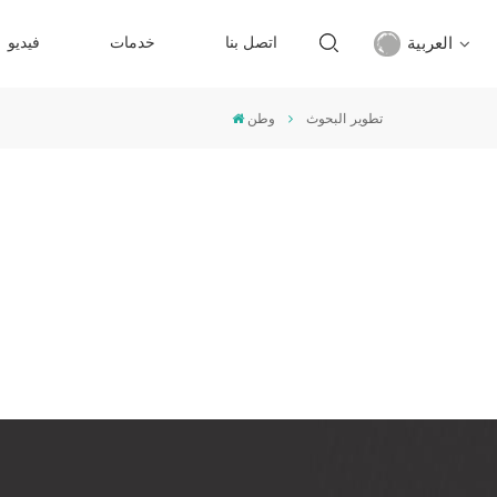
العربية
اتصل بنا
خدمات
فيديو
تطوير البحوث
وطن
English
français
русский
español
Türkçe
العربية
中文