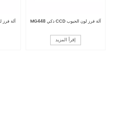
MG448 ذكي CCD آلة فرز لون الحبوب
إقرأ المزيد