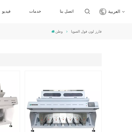
العربية
اتصل بنا
خدمات
فيديو
فارز لون فول الصويا
وطن
English
français
русский
español
Türkçe
العربية
中文