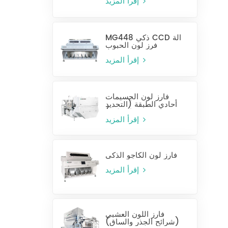
إقرأ المزيد
MG448 ذكي CCD آلة
فرز لون الحبوب
إقرأ المزيد
فارز لون الجسيمات
أحادي الطبقة (التحديد
الرطب)
إقرأ المزيد
فارز لون الكاجو الذكي
إقرأ المزيد
فارز اللون العشبي
(شرائح الجذر والساق)