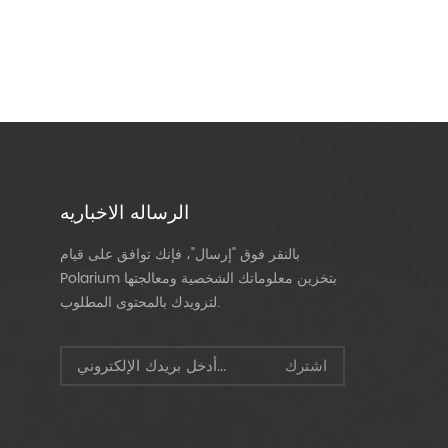
الرساله الاخباريه
بالنقر فوق "إرسال"، فإنك توافق على قيام
Polarium بتخزين معلوماتك الشخصية ومعالجتها
لتزويدك بالمحتوى المطلوب.