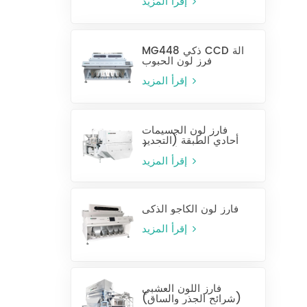
إقرأ المزيد
MG448 ذكي CCD آلة
فرز لون الحبوب
إقرأ المزيد
فارز لون الجسيمات
أحادي الطبقة (التحديد
الرطب)
إقرأ المزيد
فارز لون الكاجو الذكي
إقرأ المزيد
فارز اللون العشبي
(شرائح الجذر والساق)