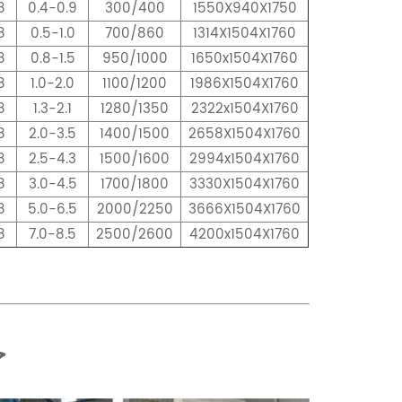
8
0.4-0.9
300/400
1550X940X1750
8
0.5-1.0
700/860
1314X1504X1760
8
0.8-1.5
950/1000
1650x1504X1760
8
1.0-2.0
1100/1200
1986X1504X1760
8
1.3-2.1
1280/1350
2322x1504X1760
8
2.0-3.5
1400/1500
2658X1504X1760
8
2.5-4.3
1500/1600
2994x1504X1760
8
3.0-4.5
1700/1800
3330X1504X1760
8
5.0-6.5
2000/2250
3666X1504X1760
8
7.0-8.5
2500/2600
4200x1504X1760
ح