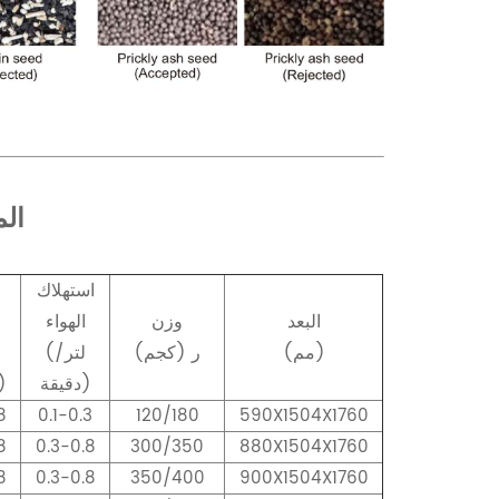
الم
استهلاك
البعد
وزن
الهواء
(مم)
ر (كجم)
(لتر/
دقيقة)
خريط
8
0.1-0.3
120/180
590X1504X1760
8
0.3-0.8
300/350
880X1504X1760
8
0.3-0.8
350/400
900X1504X1760