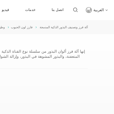
العربية
اتصل بنا
خدمات
فيديو
آلة فرز وتصنيف البذور الذكية المدمجة
فارز لون الحبوب
وطن
English
français
إنها آلة فرز ألوان البذور من سلسلة نوع القناة الذكية 
русский
المتعفنة، والبذور المشوهة في البذور، وإزالة الشو
español
Türkçe
العربية
中文