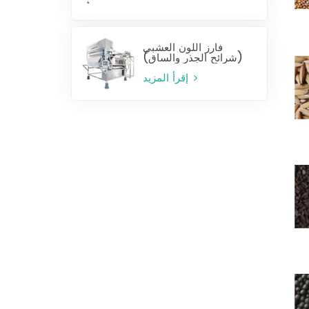
فارز اللون العشبي
(شرائح الجذر والساق)
إقرأ المزيد