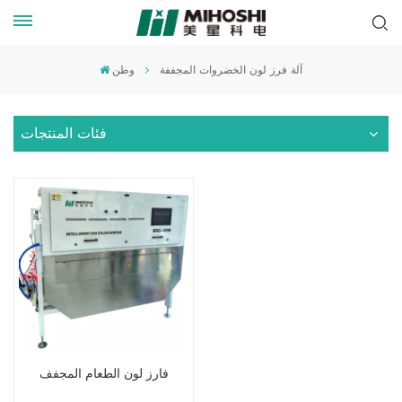
آلة فرز لون الخضروات المجففة
وطن
فئات المنتجات
فارز لون الطعام المجفف