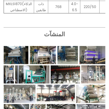
4.0-
ذات
MXLS1870(الذكاء
768
220/50
.0
6.5
طابقين
الاصطناعي)
المنشآت