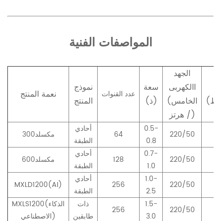
المواصفات الفنية
الجهد
االكهربى
سعة
نموذج
نعمة المنتج
عدد القنوات
(الخامس
(ذ)
المنتج
/ هرتز)
0.5-
أحادي
.
220/50
64
مكسلد300
0.8
الطبقة
0.7-
أحادي
.
220/50
128
مكسلد600
1.0
الطبقة
1.0-
أحادي
MXLD1200(AI)
256
220/50
.
2.5
الطبقة
1.5-
ذات
MXLS1200(الذكاء
256
220/50
.
3.0
طابقين
الاصطناعي)