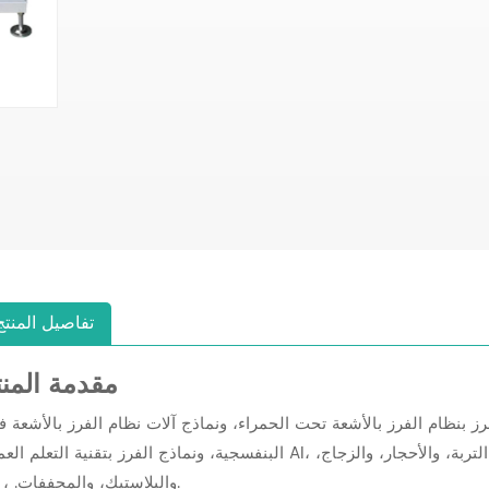
تفاصيل المنتج
مقدمة المنت
ز بنظام الفرز بالأشعة تحت الحمراء، ونماذج آلات نظام الفرز بالأشعة 
البنفسجية، ونماذج الفرز بتقنية التعلم العميق AI، يمكنها إزالة الشوائب مثل تغير اللون، والعفن، وكتل التربة، والأحجار،
والبلاستيك، والمجففات. ، إلخ.