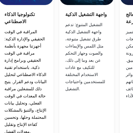
واجهة التشغيل الذكية
FPGA فائق
تكنولوجيا الذكاء
عة
الاصطناعي
التشغيل المتنوع: تدعم
واجهة التشغيل الذكية
تميز
المراقبة في الوقت
طرق تشغيل متنوعة،
FP بميزات
الحقيقي والإدارة الذكية:
مثل اللمس والإيماءات
مكن
أجهزتنا مجهزة بأنظمة
والصوت وجهاز التحكم
ونة
مراقبة في الوقت
عن بعد وما إلى ذلك،
بيق.
الحقيقي وبرامج إدارة
للتكيف مع عادات
مين
ذكية، باستخدام تقنية
الاستخدام المختلفة
ائر
الذكاء الاصطناعي لتحليل
للمستخدمين واحتياجات
اتهم
البيانات ودعم القرار. يتيح
التشغيل.
ائف
ذلك للمشغلين مراقبة
حالة المعدات في الوقت
الفعلي، وتحليل بيانات
الإنتاج، والتنبؤ بالمشكلات
المحتملة وحلها، وتحسين
كفاءة الإنتاج وتقليل
معدلات الفشل.