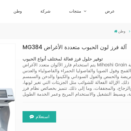
عرض
منتجات
شركة
وطن
وطن
MG384 آلة فرز لون الحبوب متعددة الأغراض
توفير حلول فرز فعالة لمختلف أنواع الحبوب
يتم استخدام فارز الألوان متعدد الأغراض Mihoshi Grain على نطاق واسع لتلبية احتياجاتك المختلفة. إنها مناسبة
لقمح وفول الصويا والفاصوليا الحمراء والفاصولياء والعدس
 العريضة والحمص والفول السوداني والكينوا والدخن والسمسم
لك. الإزالة الفعالة للشوائب مثل الجزيئات التي تغير لونها،
 والزجاج، والمجففات، وما إلى ذلك. تتميز بخصائص نظام فرز
استعلام