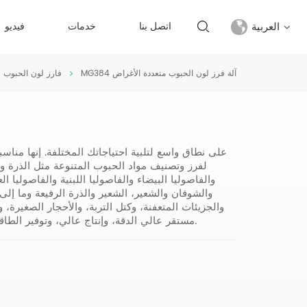
العربية
اتصل بنا
خدمات
فيديو
MG384 آلة فرز لون الحبوب متعددة الأغراض
فارز لون الحبوب
English
français
русский
لفرز وتصنيف مواد الحبوب المتنوعة مثل الذرة وا
español
والفاصوليا البيضاء والفاصوليا اللبنية والفاصوليا
والشوفان والشعير، الشعير والذرة الرفيعة وما إلى ذ
والجزيئات المتعفنة، وكتل التربة، والأحجار الصغيرة،
Türkçe
مستقر عالي الدقة، وإنتاج عالي، وتوفير الطاقة، وبسيط التشغيل والاستخدام المريح وعمر الخدمة الطويل.
العربية
中文