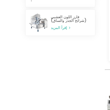
فارز اللون العشبي
(شرائح الجذر والساق)
إقرأ المزيد