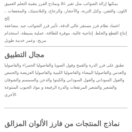
ونماذج الفرز بتقنية التعلم العميق AI، يمكنها إزالة الشوائب مثل تغير
اللون، والعفن، وكتل التربة، والأحجار، والزجاج، والبلاستيك، والمجففات. ،
إلخ.
اعتماد نظام فرز مستقر عالي الدقة، تأثير فرز الشوائب جيد. مضاعفة
إنتاج القطع والخلط. إنتاجية عالية، موفرة للطاقة، عملية بسيطة، استخدام
مريح، وعمر خدمة طويل.
مجال التطبيق
تطبق على فرز الذرة والقمح وفول الصويا والفاصوليا الحمراء والفاصوليا
والعدس والفاصوليا البيضاء والفاصوليا اللبنية والفاصوليا العريضة والحمص
والفول السوداني والفول السوداني والكينوا والدخن والسمسم والشوفان
والشعير والشعير المرتفعات والذرة الرفيعة و مواد الحبوب المتنوعة
الأخرى.
نماذج المنتجات من فارز الألوان المزالق