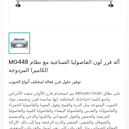
MG448 آلة فرز لون الفاصوليا الصناعية مع نظام
الكاميرا المزدوجة
توفير حلول فرز فعالة لمختلف أنواع الحبوب
يتم استخدام فارز الألوان متعدد الأغراض Mihoshi Grain على نطاق
واسع لتلبية احتياجاتك المختلفة. إنها مناسبة لفرز وتصنيف مواد
الحبوب المتنوعة مثل الذرة والقمح وفول الصويا والفاصوليا الحمراء
والفاصولياء والعدس والفاصوليا البيضاء والفاصوليا اللبنية والفاصوليا
العريضة والحمص والفول السوداني والكينوا والدخن والسمسم
والشوفان والشعير، الشعير والذرة الرفيعة وما إلى ذلك. الإزالة
الفعالة للشوائب مثل الجزيئات التي تغير لونها، والجزيئات المتعفنة،