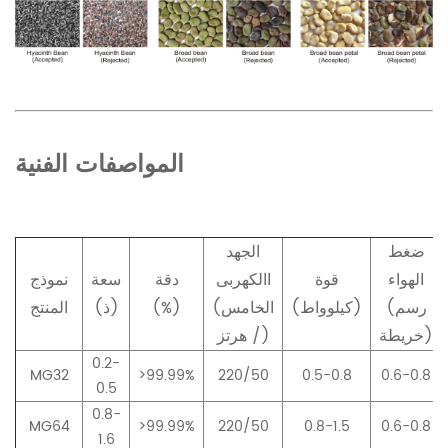
المواصفات الفنية
ضغط
الجهد
الهواء
قوة
االكهربى
دقة
سعة
نموذج
(رسم
(كيلوواط)
(الخامس
(%)
(ذ)
المنتج
خريطة)
/ هرتز)
0.2-
MG32
>99.99%
220/50
0.5-0.8
0.6-0.8
0.5
0.8-
MG64
>99.99%
220/50
0.8-1.5
0.6-0.8
1.6