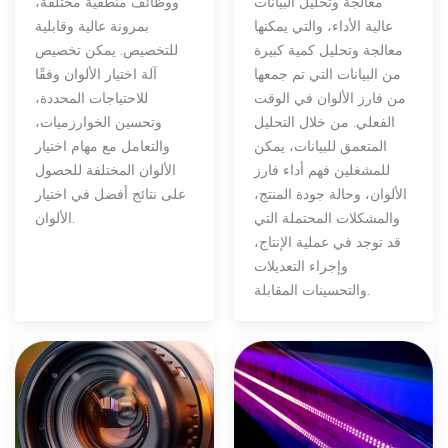
معالجة وتحليل البيانات
ووظائف منطقية مختلفة،
عالية الأداء، والتي يمكنها
بمرونة عالية وقابلية
معالجة وتحليل كمية كبيرة
للتخصيص. يمكن تخصيص
من البيانات التي تم جمعها
آلة اختيار الألوان وفقًا
من فارز الألوان في الوقت
للاحتياجات المحددة،
الفعلي. من خلال التحليل
وتحسين الخوارزميات،
المتعمق للبيانات، يمكن
والتعامل مع مهام اختيار
للمشغلين فهم أداء فارز
الألوان المختلفة للحصول
الألوان، وحالة جودة المنتج،
على نتائج أفضل في اختيار
والمشكلات المحتملة التي
الألوان.
قد توجد في عملية الإنتاج،
وإجراء التعديلات
والتحسينات المقابلة.