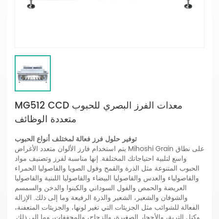
MG512 CCD معدات الفرز البصري للحبوب
متعددة الوظائف
توفير حلول فرز فعالة لمختلف أنواع الحبوب
يتم استخدام فارز الألوان متعدد الأغراض Mihoshi Grain على نطاق
واسع لتلبية احتياجاتك المختلفة. إنها مناسبة لفرز وتصنيف مواد
الحبوب المتنوعة مثل الذرة والقمح وفول الصويا والفاصوليا الحمراء
والفاصولياء والعدس والفاصوليا البيضاء والفاصوليا اللبنية والفاصوليا
العريضة والحمص والفول السوداني والكينوا والدخن والسمسم
والشوفان والشعير، الشعير والذرة الرفيعة وما إلى ذلك. الإزالة
الفعالة للشوائب مثل الجزيئات التي تغير لونها، والجزيئات المتعفنة،
وكتل التربة، والأحجار الصغيرة، والزجاج، والمجففات، وما إلى ذلك.