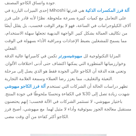
جودة واتساق الكاجو المصنف.
آلة فرز المكسرات الذكية
هي قدرتها
إحدى الميزات البارزة في Mihoshi
على التعامل مع كميات كبيرة بسرعة ملحوظة. نظرًا لأنه قادر على فرز
آلاف الكيلوجرامات في الساعة، فهو لا يوفر الوقت فحسب، بل يقلل أيضًا
من تكاليف العمالة بشكل كبير. الواجهة البديهية تجعلها سهلة الاستخدام،
مما يسمح للمشغلين بضبط الإعدادات ومراقبة الأداء بسهولة في الوقت
الفعلي.
المزايا التكنولوجية لل
ميهوشيسورتر
تكمن في كاميراتها عالية الدقة
وخوارزمياتها المتطورة التي يمكنها اكتشاف حتى أدنى اختلافات الألوان.
وتعني هذه الدقة أن الكاجو عالي الجودة فقط هو الذي يصل إلى مرحلة
التعبئة والتغليف، مما يعزز رضا العملاء وسمعة العلامة التجارية.
تظهر دراسات الحالة أن الشركات التي تستخدم
آلة فرز الكاجو ميهوشي
شهدت زيادة تصل إلى 30% في الكفاءة وتحسنًا ملحوظًا في جودة المنتج.
باختيار ميهوشي، لا تستثمر الشركات في الآلة فحسب؛ إنهم يحتضنون
مستقبل معالجة الجوز بموثوقية وأداء لا مثيل لهما. مع ميهوشي، أصبح فرز
الكاجو أكثر كفاءة من أي وقت مضى.