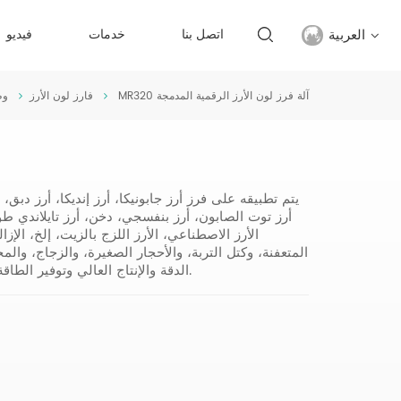
العربية
اتصل بنا
خدمات
فيديو
MR320 آلة فرز لون الأرز الرقمية المدمجة
فارز لون الأرز
وط
English
français
русский
يتم تطبيقه على فرز أرز جابونيكا، أرز إنديكا، أرز دبق، 
أرز توت الصابون، أرز بنفسجي، دخن، أرز تايلاندي طو
español
الأرز الاصطناعي، الأرز اللزج بالزيت، إلخ، الإز
المتعفنة، وكتل التربة، والأحجار الصغيرة، والزجاج، وا
الدقة والإنتاج العالي وتوفير الطاقة والتشغيل البسيط والاستخدام المريح وعمر الخدمة الطويل.
Türkçe
العربية
中文