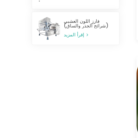
فارز اللون العشبي
(شرائح الجذر والساق)
إقرأ المزيد