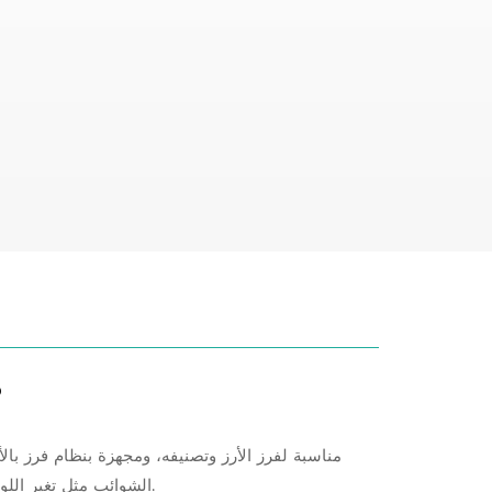
م
مناسبة لفرز الأرز وتصنيفه، ومجهزة بنظام فرز بالأ
الشوائب مثل تغير اللون والعفن وكتل التربة والأحجار والزجاج والبلاستيك والمجففات وما إلى ذلك.