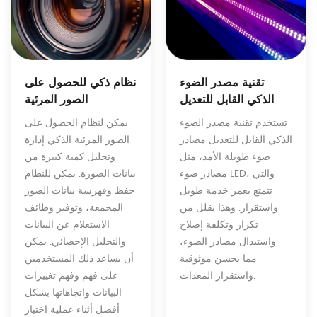
تقنية مصدر الضوء
نظام ذكي للحصول على
الذكي القابل للتعديل
الصور المرئية
تستخدم تقنية مصدر الضوء
يمكن لنظام الحصول على
الذكي القابل للتعديل مصادر
الصور المرئية الذكي إدارة
ضوء طويلة الأمد، مثل
وتحليل كمية كبيرة من
مصادر ضوء LED، والتي
بيانات الصورة. يمكن للنظام
تتمتع بعمر خدمة طويل
حفظ وفهرسة بيانات الصور
واستقرار. وهذا يقلل من
المجمعة، وتوفير وظائف
تكرار وتكلفة إصلاح
الاستعلام عن البيانات
واستبدال مصادر الضوء،
والتحليل الإحصائي. يمكن
مما يحسن موثوقية
أن يساعد ذلك المستخدمين
واستقرار المعدات.
على فهم وفهم تغييرات
البيانات واتجاهاتها بشكل
أفضل أثناء عملية اختيار