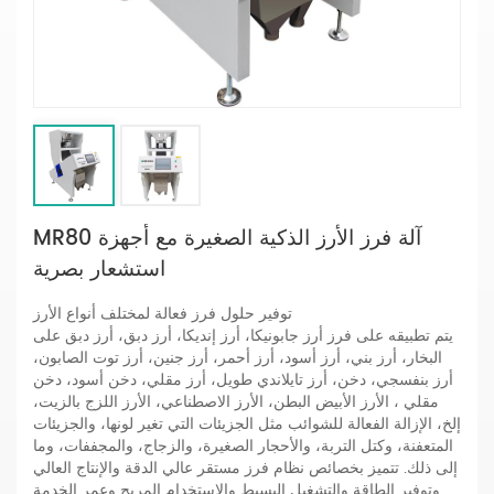
MR80 آلة فرز الأرز الذكية الصغيرة مع أجهزة
استشعار بصرية
توفير حلول فرز فعالة لمختلف أنواع الأرز
يتم تطبيقه على فرز أرز جابونيكا، أرز إنديكا، أرز دبق، أرز دبق على
البخار، أرز بني، أرز أسود، أرز أحمر، أرز جنين، أرز توت الصابون،
أرز بنفسجي، دخن، أرز تايلاندي طويل، أرز مقلي، دخن أسود، دخن
مقلي ، الأرز الأبيض البطن، الأرز الاصطناعي، الأرز اللزج بالزيت،
إلخ، الإزالة الفعالة للشوائب مثل الجزيئات التي تغير لونها، والجزيئات
المتعفنة، وكتل التربة، والأحجار الصغيرة، والزجاج، والمجففات، وما
إلى ذلك. تتميز بخصائص نظام فرز مستقر عالي الدقة والإنتاج العالي
وتوفير الطاقة والتشغيل البسيط والاستخدام المريح وعمر الخدمة