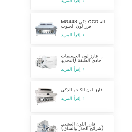
إقرأ المزيد
MG448 ذكي CCD آلة
فرز لون الحبوب
إقرأ المزيد
فارز لون الجسيمات
أحادي الطبقة (التحديد
الرطب)
إقرأ المزيد
فارز لون الكاجو الذكي
إقرأ المزيد
فارز اللون العشبي
(شرائح الجذر والساق)