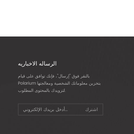
الرساله الاخباريه
بالنقر فوق "إرسال"، فإنك توافق على قيام
Polarium بتخزين معلوماتك الشخصية ومعالجتها
لتزويدك بالمحتوى المطلوب.