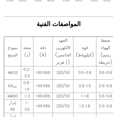
المواصفات الفنية
ضغط
الجهد
الهواء
قوة
االكهربى
دقة
سعة
نموذج
(رسم
(كيلوواط)
(الخامس
(%)
(ذ)
المنتج
خريطة)
/ هرتز)
0.2-
MR32
>99.99%
220/50
0.5-0.8
0.6-0.8
0.5
0.8-
0.6-0.8
0.8-1.5
220/50
>99.99%
مر64
1.6
MR80
1-2
>99.99%
220/50
1-1.8
0.6-0.8
1-
إم آر
>99.99%
220/50
1.2-1.8
0.6-0.8
96
3.5
إم آر