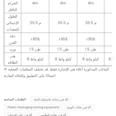
4m
4m
4m
الحزام
الناقل
الطول
.55.5 م
.55.5 م
.55.5 م
الإجمالي
للمعدات
دقة
≥95%
≥95%
≥95%
≥
الفرز
1.5 طن
1.5 طن
1.5 طن
وزن
هدر
ط
8 كيلو واط
8 كيلو واط
8 كيلو واط
الطاقة
※ البيانات المذكورة أعلاه هي للإشارة فقط. قد تختلف المعلمات الفعلية
اعتمادًا على التطبيق والحالة المادية
العلامات الساخنة :
آلة فرز زجاجة بلاستيكية كاملة
آلة فرز نفايات الورق
Plastic Packaging Sorting Equipment
آلة فرز نفايات الملابس
آلة فرز علب الوجبات