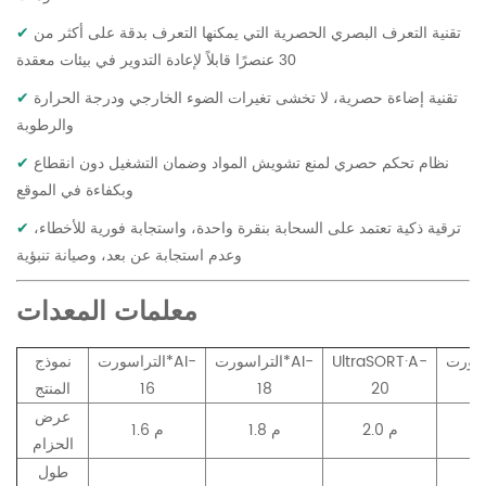
تقنية التعرف البصري الحصرية التي يمكنها التعرف بدقة على أكثر من
✔
30 عنصرًا قابلاً لإعادة التدوير في بيئات معقدة
تقنية إضاءة حصرية، لا تخشى تغيرات الضوء الخارجي ودرجة الحرارة
✔
والرطوبة
نظام تحكم حصري لمنع تشويش المواد وضمان التشغيل دون انقطاع
✔
وبكفاءة في الموقع
ترقية ذكية تعتمد على السحابة بنقرة واحدة، واستجابة فورية للأخطاء،
✔
وعدم استجابة عن بعد، وصيانة تنبؤية
معلمات المعدات
ورت*AI-
UltraSORT·A-
التراسورت*AI-
التراسورت*AI-
نموذج
20
18
16
المنتج
عرض
2.0 م
1.8 م
1.6 م
الحزام
طول