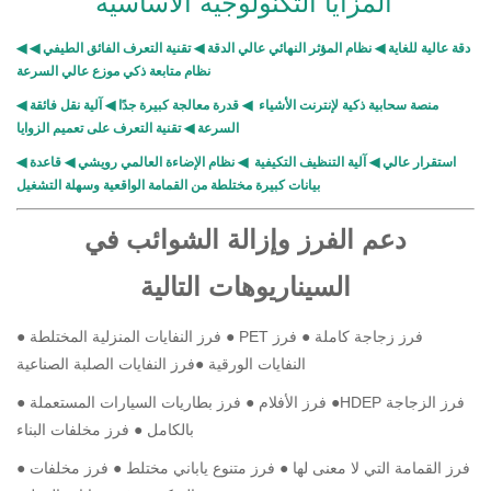
المزايا التكنولوجية الأساسية
دقة عالية للغاية
◀
نظام المؤثر النهائي عالي الدقة
◀
تقنية التعرف الفائق الطيفي
◀
◀
نظام متابعة ذكي موزع عالي السرعة
منصة سحابية ذكية لإنترنت الأشياء
◀
قدرة معالجة كبيرة جدًا
◀
آلية نقل فائقة
◀
السرعة
◀
تقنية التعرف على تعميم الزوايا
استقرار عالي
◀
آلية التنظيف التكيفية
◀
نظام الإضاءة العالمي رويشي
◀
قاعدة
◀
بيانات كبيرة مختلطة من القمامة الواقعية وسهلة التشغيل
دعم الفرز وإزالة الشوائب في
السيناريوهات التالية
PET فرز زجاجة كاملة
● فرز
●
● فرز النفايات المنزلية المختلطة
النفايات الورقية
●
فرز النفايات الصلبة الصناعية
HDEP فرز الزجاجة
●
● فرز بطاريات السيارات المستعملة
● فرز الأفلام
بالكامل
● فرز مخلفات البناء
● فرز القمامة التي لا معنى لها
● فرز متنوع ياباني مختلط
● فرز مخلفات