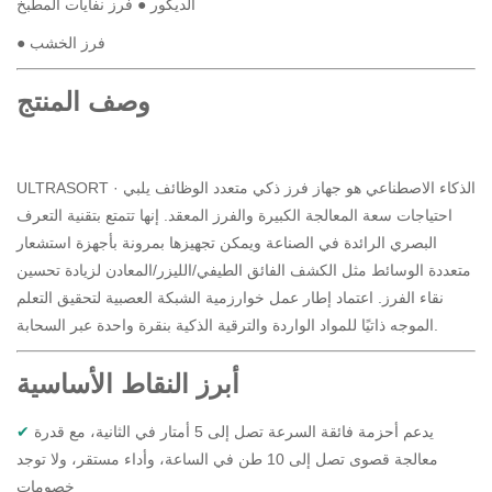
الديكور
● فرز نفايات المطبخ
● فرز الخشب
وصف المنتج
ULTRASORT · الذكاء الاصطناعي هو جهاز فرز ذكي متعدد الوظائف يلبي
احتياجات سعة المعالجة الكبيرة والفرز المعقد. إنها تتمتع بتقنية التعرف
البصري الرائدة في الصناعة ويمكن تجهيزها بمرونة بأجهزة استشعار
متعددة الوسائط مثل الكشف الفائق الطيفي/الليزر/المعادن لزيادة تحسين
نقاء الفرز. اعتماد إطار عمل خوارزمية الشبكة العصبية لتحقيق التعلم
الموجه ذاتيًا للمواد الواردة والترقية الذكية بنقرة واحدة عبر السحابة.
أبرز النقاط الأساسية
يدعم أحزمة فائقة السرعة تصل إلى 5 أمتار في الثانية، مع قدرة
✔
معالجة قصوى تصل إلى 10 طن في الساعة، وأداء مستقر، ولا توجد
خصومات