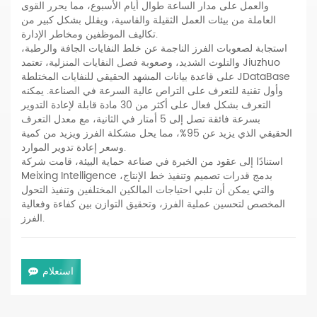
والعمل على مدار الساعة طوال أيام الأسبوع، مما يحرر القوى
العاملة من بيئات العمل الثقيلة والقاسية، ويقلل بشكل كبير من
تكاليف الموظفين ومخاطر الإدارة.
استجابة لصعوبات الفرز الناجمة عن خلط النفايات الجافة والرطبة،
والتلوث الشديد، وصعوبة فصل النفايات المنزلية، تعتمد Jiuzhuo
على قاعدة بيانات المشهد الحقيقي للنفايات المختلطة JDataBase
وأول تقنية للتعرف على التراص عالية السرعة في الصناعة. يمكنه
التعرف بشكل فعال على أكثر من 30 مادة قابلة لإعادة التدوير
بسرعة فائقة تصل إلى 5 أمتار في الثانية، مع معدل التعرف
الحقيقي الذي يزيد عن 95%، مما يحل مشكلة الفرز ويزيد من كمية
وسعر إعادة تدوير الموارد.
استنادًا إلى عقود من الخبرة في صناعة حماية البيئة، قامت شركة
Meixing Intelligence بدمج قدرات تصميم وتنفيذ خط الإنتاج،
والتي يمكن أن تلبي احتياجات المالكين المختلفين وتنفيذ التحول
المخصص لتحسين عملية الفرز، وتحقيق التوازن بين كفاءة وفعالية
الفرز.
استعلام