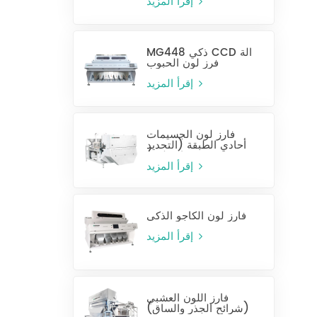
إقرأ المزيد
MG448 ذكي CCD آلة
فرز لون الحبوب
إقرأ المزيد
فارز لون الجسيمات
أحادي الطبقة (التحديد
الرطب)
إقرأ المزيد
فارز لون الكاجو الذكي
إقرأ المزيد
فارز اللون العشبي
(شرائح الجذر والساق)