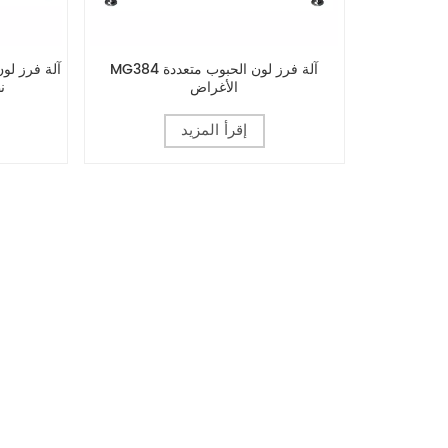
MG384 آلة فرز لون الحبوب متعددة
الأغراض
ن
إقرأ المزيد