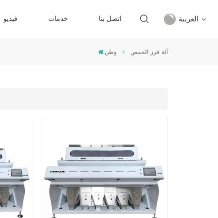
العربية
اتصل بنا
خدمات
فيديو
آلة فرز الحمص
وطن
English
français
русский
español
Türkçe
العربية
中文