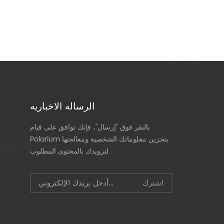
الرساله الاخباريه
بالنقر فوق "إرسال"، فإنك توافق على قيام
Polarium بتخزين معلوماتك الشخصية ومعالجتها
لتزويدك بالمحتوى المطلوب.