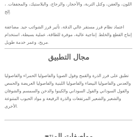
اللون، والعفن، وكتل التربة، والأحجار، والزجاج، والبلاستيك، والمجففات. ،
إلخ.
اعتماد نظام فرز مستقر عالي الدقة، تأثير فرز الشوائب جيد. مضاعفة
إنتاج القطع والخلط. إنتاجية عالية، موفرة للطاقة، عملية بسيطة، استخدام
مريح، وعمر خدمة طويل.
مجال التطبيق
تطبق على فرز الذرة والقمح وفول الصويا والفاصوليا الحمراء والفاصوليا
والعدس والفاصوليا البيضاء والفاصوليا اللبنية والفاصوليا العريضة والحمص
والفول السوداني والفول السوداني والكينوا والدخن والسمسم والشوفان
والشعير والشعير المرتفعات والذرة الرفيعة و مواد الحبوب المتنوعة
الأخرى.
مواصفات المنتج