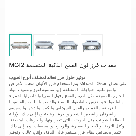
MG12 معدات فرز لون القمح الذكية المتقدمة
توفير حلول فرز فعالة لمختلف أنواع الحبوب
يتم استخدام فارز الألوان متعدد الأغراض Mihoshi Grain على نطاق
واسع لتلبية احتياجاتك المختلفة. إنها مناسبة لفرز وتصنيف مواد
الحبوب المتنوعة مثل الذرة والقمح وفول الصويا والفاصوليا الحمراء
والفاصولياء والعدس والفاصوليا البيضاء والفاصوليا اللبنية والفاصوليا
العريضة والحمص والفول السوداني والكينوا والدخن والسمسم
والشوفان والشعير، الشعير والذرة الرفيعة وما إلى ذلك. الإزالة
الفعالة للشوائب مثل الجزيئات التي تغير لونها، والجزيئات المتعفنة،
وكتل التربة، والأحجار الصغيرة، والزجاج، والمجففات، وما إلى ذلك.
تتميز بخصائص نظام فرز مستقر عالي الدقة، وإنتاج عالي، وتوفير