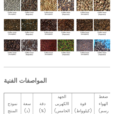
المواصفات الفنية
ضغط
الجهد
الهواء
قوة
االكهربى
دقة
سعة
نموذج
(رسم
(كيلوواط)
(الخامس
(%)
(ذ)
المنتج