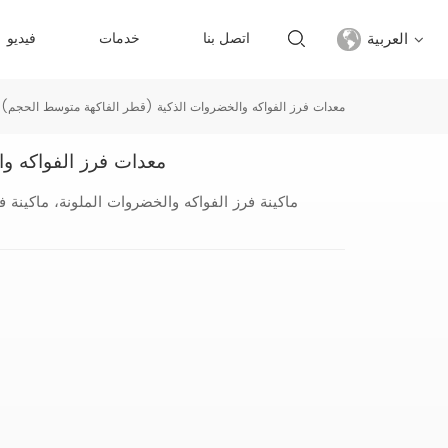
العربية
اتصل بنا
خدمات
فيديو
معدات فرز الفواكه والخضروات الذكية (قطر الفاكهة متوسط الحجم)
English
معدات فرز الفواكه و
français
ماكينة فرز الفواكه والخضروات الملونة، ماكينة 
русский
español
Türkçe
العربية
中文