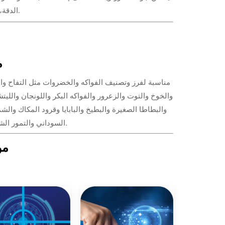
الدقة، إنتاج عالي، توفير الطاقة، تشغيل بسيط، استخدام مريح، وعمر خدمة طويل.
م
مناسبة لفرز وتصنيف الفواكه والخضروات مثل التفاح وال
والخوخ والتوت والزعرور والفواكه البكر واللونجان والل
والبطاطا الصغيرة والبطيخ والبابايا وقرود المكاك والش
السوداني والتمور الشتوية والبندق والمانجو والفواكه الصحراوية والفواكه البيضاء وجوز التنبول، إلخ.
مو