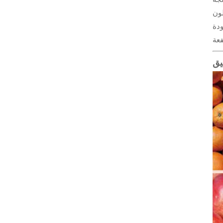
لون
ية الجودة
يق