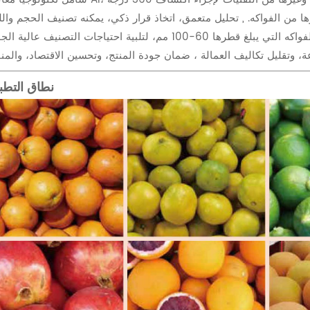
ا من الفواكه. ,
تحليل متعمق، اتخاذ قرار ذكي، يمكنه تصنيف الحجم وال
والعيوب والجودة الداخلية والنضج وما إلى ذلك بدقة للفواكه التي يبلغ قطرها 60-100 مم، لتلبية احتياجات التصنيف عال
نطاق التطب