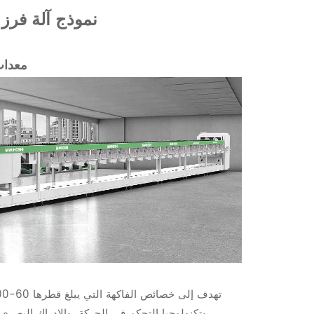
نموذج آلة فرز 
معدات