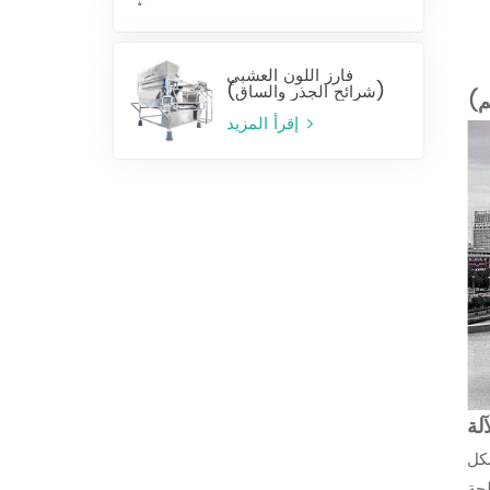
فارز اللون العشبي
(شرائح الجذر والساق)
م)
إقرأ المزيد
لة
بشكل
اكتشاف 360 درجة