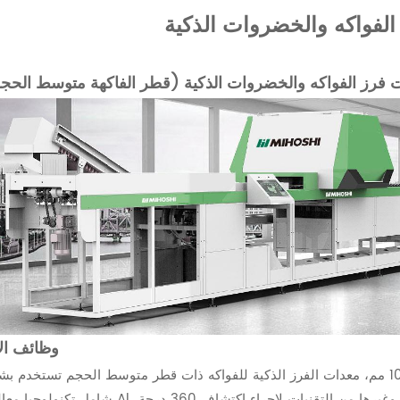
الفواكه والخضروات الذكية
 فرز الفواكه والخضروات الذكية (قطر الفاكهة متوسط الحج
وظائف الآ
تهدف إلى خصائص الفاكهة التي يبلغ قطرها 60-100 مم، معدات الفرز الذكية للفواكه ذات قطر متوسط الحجم تستخدم 
شامل تكنولوجيا معالجة Al، وتكنولوجيا التحكم في الحركة، والإدراك البصري وغيرها من التقنيات لإجراء 