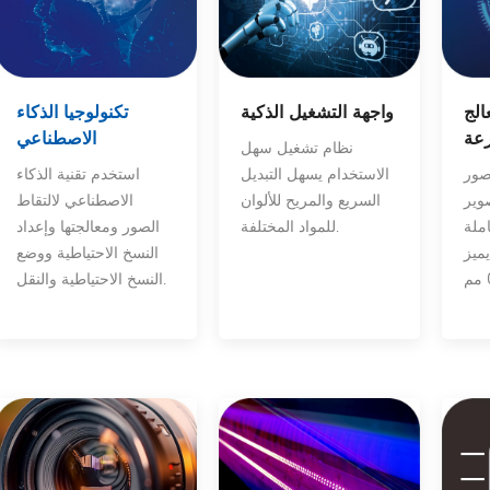
واجهة التشغيل الذكية
FPGA فائق
تكنولوجيا الذكاء
عة
الاصطناعي
نظام تشغيل سهل
الاستخدام يسهل التبديل
صور
استخدم تقنية الذكاء
السريع والمريح للألوان
صوير
الاصطناعي لالتقاط
للمواد المختلفة.
املة
الصور ومعالجتها وإعداد
ميز
النسخ الاحتياطية ووضع
النسخ الاحتياطية والنقل.