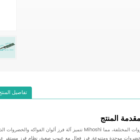
تفاصيل المنتج
قدمة المنتج
تتميز آلة فرز ألوان الفواكه والخضروات الذكية Mihoshi بنظام فرز ممتاز مناسب لفرز وتصنيف الفواكه والخضروات المخت
خضروات موحدة ومتنوعة. فرز فعال مع عيوب صعبة، نظام فرز مستقر عا