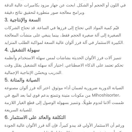
في اللون أو الحجم أو الشكل. ابحث عن جهاز مزود بكاميرات عالية الدقة
وبرامج معالجة صور متطورة لتحقيق نتائج دقيقة.
3. السعة والإنتاجية
قيّم كمية المواد التي تحتاج إلى فرزها في الساعة. قد تحتاج الشركات
الصغيرة إلى آلة صغيرة الحجم فقط، بينما ينبغي على منشآت المعالجة
الكبيرة الاستثمار في آلة فرز ألوان عالية السعة لمواكبة الطلب المتزايد.
4. سهولة التشغيل
تتميز آلات فرز الألوان الحديثة بشاشات لمس سهلة الاستخدام وأنظمة
تحكم تعتمد على الذكاء الاصطناعي. اختيار آلة سهلة التشغيل يقلل وقت
التدريب ويحسّن الإنتاجية الإجمالية.
5. الصيانة والمتانة
الصيانة الدورية ضرورية لضمان أداء موثوق. اختر آلة فرز ألوان مصنوعة
من مكونات متينة وتتمتع بدعم قوي لما بعد البيع. في Mihoshisorter،
صُممت آلاتنا لتدوم طويلًا، وتتميز بسهولة الوصول إلى قطع الغيار اللازمة
للصيانة السريعة.
6. التكلفة والعائد على الاستثمار
ورغم أن الاستثمار الأولي قد يبدو كبيراً، فإن آلة فرز الألوان عالية الجودة