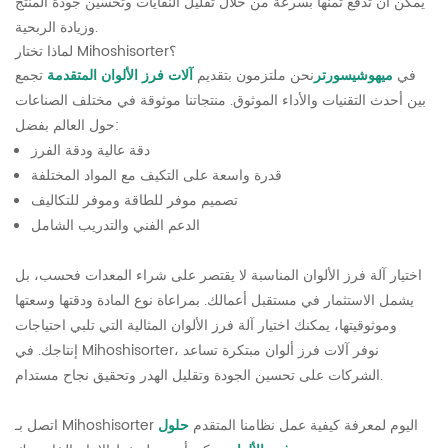
يمكن أن تدفع ثمنها بسرعة من خلال تقليل النفايات وتحسين جودة المنتج
وزيادة الربحية.
لماذا تختار Mihoshisorter؟
في
ميهوشيسورتر
نحن ملتزمون بتقديم
آلات فرز الألوان المتقدمة
تجمع
بين أحدث التقنيات والأداء الموثوق. منتجاتنا موثوقة في مختلف الصناعات
حول العالم بفضل:
دقة عالية ودقة الفرز
قدرة واسعة على التكيف مع المواد المختلفة
تصميم موفر للطاقة وموفر للتكاليف
الدعم الفني والتدريب الشامل
اختيار آلة فرز الألوان المناسبة لا يقتصر على شراء المعدات فحسب، بل
يشمل الاستثمار في مستقبل أعمالك. بمراعاة نوع المادة ودقتها وسعتها
وموثوقيتها، يمكنك اختيار آلة فرز الألوان المثالية التي تلبي احتياجات
إنتاجك. في Mihoshisorter، نوفر آلات فرز ألوان مبتكرة تساعد
الشركات على تحسين الجودة وتقليل الهدر وتحقيق نجاح مستدام.
اتصل بـ Mihoshisorter اليوم لمعرفة كيفية عمل نظامنا المتقدم
حلول