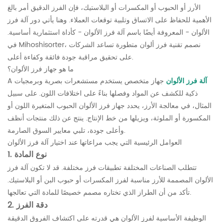
الأرز أو الحبوب أو المكسرات أو البلاستيك، فإن الفرز الدقيق أمر بالغ
الأهمية للحفاظ على الاتساق وتلبية توقعات العملاء. وهنا يأتي دور آلة فرز
الألوان - المعروفة أيضًا باسم آلة فرز الألوان - كأداة استثمارية أساسية.
في Mihoshisorter، نصمم تقنية فرز ألوان متطورة تساعد الشركات
على تحقيق مراقبة جودة فائقة وكفاءة أعلى.
ما هو جهاز فرز الألوان؟
آلة فرز الألوان
جهاز متخصص يستخدم مستشعرات بصرية وبرمجيات
A
ذكية للكشف عن المواد وفصلها بناءً على اختلافات اللون. على سبيل
المثال، في معالجة الأرز، يحدد جهاز فرز الألوان الحبوب المتغيرة اللون أو
المكسورة أو الملوثة، ويزيلها من خط الإنتاج. ينتج عن ذلك منتجات أنظف
وأعلى جودة، تلبي معايير السوق الصارمة.
العوامل الرئيسية التي يجب مراعاتها عند اختيار آلة فرز الألوان
1. نوع المادة
تتطلب الصناعات المختلفة تطبيقات فرز مختلفة. قد لا تكون آلة فرز
الألوان المصممة للأرز مناسبة لفرز المكسرات أو حبوب البن أو البلاستيك.
تأكد من أن الطراز الذي تختاره مصمم خصيصًا للمادة التي تعالجها.
2. دقة الفرز
الوظيفة الأساسية لفرز الألوان هي قدرته على اكتشاف الفروق الدقيقة