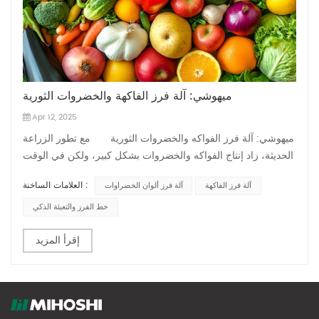
ميهوشي: آلة فرز الفاكهة والخضروات الثورية
Apr 12, 2025
ميهوشي: آلة فرز الفواكه والخضروات الثورية مع تطور الزراعة
الحديثة، زاد إنتاج الفواكه والخضروات بشكل كبير، ولكن في الوقت
نفسه، أصبحت جودة المنتج وسلامة الغذاء محور الاهتمام الاجتماعي
العلامات الساخنة :
آلة فرز الفاكهة
آلة فرز ألوان الخضراوات
العالمي. إن طرق الفرز التقليدية تستغرق وقتا طويلا وتتطلب الكثير
من العمالة، ولا يمكنها تلبية متط...
خط الفرز والتعبئة الذكي
إقرأ المزيد