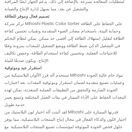
لمتطلبات المعالجة بسرعة.
بالإضافة إلى ذلك، يدعم الجهاز أيضًا المراقبة
والتشغيل عن بعد، مما يسهل إدارة الإنتاج والصيانة.
تصميم فعال وموفر للطاقة
تركز شركة Mihoshi Plastic Color Sorter على الحفاظ على الطاقة
وحماية البيئة، باستخدام مصادر الضوء المتقدمة وتقنيات تحسين كفاءة
الطاقة لتقليل استهلاك الطاقة إلى أقصى حد ممكن.
يمكن لنظام التحكم
في التشغيل الذكي ضبط الطاقة ووضع التشغيل للمعدات بمرونة وفقًا
للاحتياجات الفعلية، وتحسين كفاءة استخدام الطاقة، وخفض تكاليف
الإنتاج، ويكون صديقًا للبيئة.
استقرار جيد وموثوقية
تستخدم آلة فرز الألوان البلاستيكية من Mihoshi مواد خام عالية الجودة
وعمليات تصنيع متقدمة لضمان استقرار وموثوقية المعدات.
بعد اختبارات
الجودة الصارمة والتحقق من التطبيقات العملية المتعددة، يمكن لهذه
المعدات الحفاظ على الأداء الممتاز في بيئات العمل المختلفة وتتمتع بعمر
خدمة طويل.
لقد أثبتت آلة اختيار لون البلاستيك من Mihoshi قدرتها الممتازة على
اختيار اللون والذكاء الفعال في مجال إنتاج المنتجات البلاستيكية، مما يوفر
حلول فحص الجودة الموثوقة لمؤسسات تصنيع المنتجات البلاستيكية.
مع