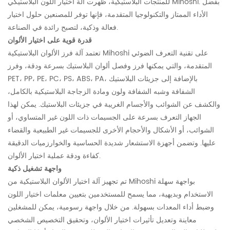
بفضل
للمنتجات البلاستيكية، ظهرت آلة اختيار اللون البلاستيكي Mihoshi.
الأداء الممتاز والتكنولوجيا المتقدمة، فإنها توفر للمصنعين حلول اختيار
فعالة وذكية، لتصبح رائدة في الصناعة.
قدرة قوية على اختيار الألوان
تعتمد آلة فرز الألوان البلاستيكية Mihoshi على تقنية التعرف الضوئي
المتقدمة، والتي يمكنها فرز وفصل ألوان البلاستيك بسرعة ودقة، وفرز
PET، PP، PE، PC، PS، ABS، PA، بالإضافة إلى جزيئات البلاستيك
الشفافة وشبه الشفافة ولون ومادة الزجاجة البلاستيكية بالكامل،
والكشف عن الشوائب والأجسام الغريبة في جزيئات البلاستيك.
يمكن لهذا
الجهاز التعرف بسرعة على الجسيمات ذات اللون غير المتساوي، أو
الشوائب، أو الأشكال والأحجام الأخرى للجسيمات غير الطبيعية والقضاء
عليها.
وتضمن أجهزة الاستشعار شديدة الحساسية والخوارزميات الدقيقة
كفاءة ودقة عملية اختيار الألوان.
واجهة تشغيل ذكية
تم تجهيز آلة اختيار الألوان البلاستيكية من Mihoshi بواجهة سهلة
الاستخدام وبديهية، مما يسمح للمستخدمين بتعيين معلمات اختيار اللون
وضبط أداء المعدات بسهولة.
من خلال واجهة رسومية، يمكن للمشغلين
معاينة وتعديل تأثيرات اختيار الألوان، وتحقيق التخصيص الشخصي