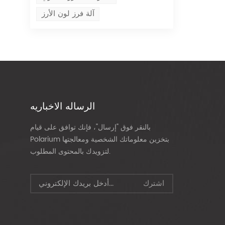
آلة فرز لون الأرز
الرساله الاخباريه
بالنقر فوق "إرسال"، فإنك توافق على قيام
Polarium بتخزين معلوماتك الشخصية ومعالجتها
لتزويدك بالمحتوى المطلوب.