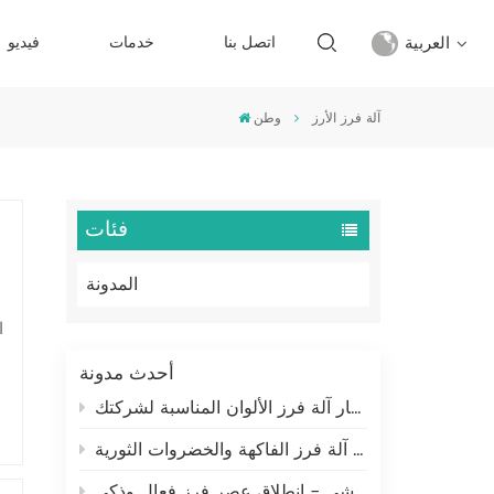
العربية
اتصل بنا
خدمات
فيديو
آلة فرز الأرز
وطن
English
français
فئات
русский
المدونة
español
ا
Türkçe
أحدث مدونة
العربية
كيفية اختيار آلة فرز الألوان المناسبة لشركتك
中文
ميهوشي: آلة فرز الفاكهة والخضروات الثورية
آلة فرز الألوان البلاستيكية من ميهوشي - انطلاق عصر فرز فعال وذكي