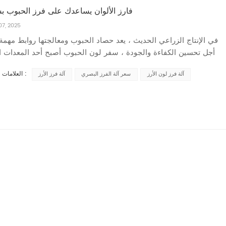
فارز الألوان يساعدك على فرز الحبوب ب
07, 2025
أجل تحسين الكفاءة والجودة ، سفر لون الحبوب أصبح أحد المعدات ال
غنى عنها. بصفتها شركة مصنعة للآلات الصناعية الزراعية المعروفة ،
العلامات الساخنة :
آلة فرز لون الأرز
سعر آلة الفرز البصري
آلة فرز الأرز
Mihoshi Brand سلسلة من آلات فرز ألوان الحبوب
الإنتاج والمعالجة...