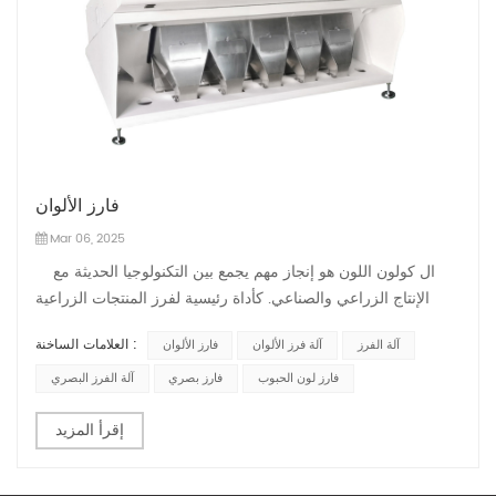
فارز الألوان
Mar 06, 2025
ال كولون اللون هو إنجاز مهم يجمع بين التكنولوجيا الحديثة مع
الإنتاج الزراعي والصناعي. كأداة رئيسية لفرز المنتجات الزراعية
والإنتاج الصناعي ، يقود خبير ملونة Mihoshi تطوير الصناعة ،
العلامات الساخنة :
آلة الفرز
آلة فرز الألوان
فارز الألوان
ويحسن جودة المنتج وكفاءته ، ويساهم في ازدهار الصناعات
الزراعية والصناعية. Color Sorter هو...
فارز لون الحبوب
فارز بصري
آلة الفرز البصري
إقرأ المزيد